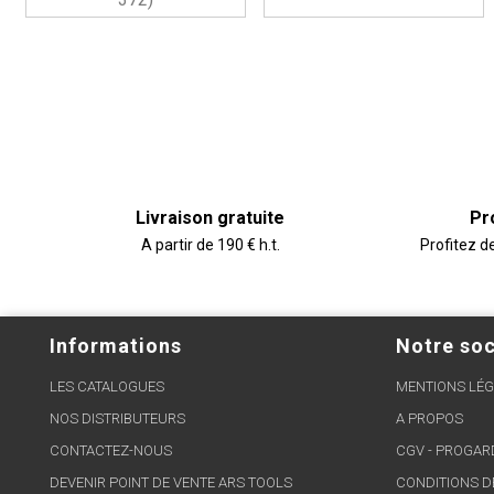
Livraison gratuite
Pr
A partir de 190 € h.t.
Profitez d
Informations
Notre soc
LES CATALOGUES
MENTIONS LÉG
NOS DISTRIBUTEURS
A PROPOS
CONTACTEZ-NOUS
CGV - PROGA
DEVENIR POINT DE VENTE ARS TOOLS
CONDITIONS D