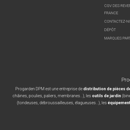
CGV DES REVE
FRANCE
CONTACTEZ-N
DÉPÔT
MARQUES PAR
Pro
Progarden DPM est une entreprise de
distribution de pièces 
châines, poulies, paliers, membranes...), les
outils de jardin
(bine
(tondeuses, débroussailleuses, élagueuses...), les
équipement