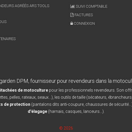
NDEURS AGRÉÉS ARS TOOLS
SUIVI COMPTABLE
FACTURES
OUS
CONNEXION
TENAIRES
garden DPM, fournisseur pour revendeurs dans la motocul
détachées de motoculture
pour les professionnels revendeurs. Son offr
ttes, pelles, rateaux, seaux...), les outils de taille (sécateurs, ébrancheurs
s de protection
(pantalons dits anti-coupure, chaussures de sécurité...)
d'élagage
(harnais, casques, lanceurs...).
© 2026