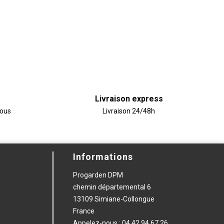
Livraison express
vous
Livraison 24/48h
Informations
Progarden DPM
chemin départemental 6
13109 Simiane-Collongue
France
Appelez-nous :
04 42 94 67 26