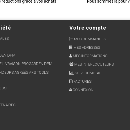
e réductions gràce à vos achats
Nous sommes là pour 
iété
Votre compte
ALES
MES COMMANDES
MES ADRESSES
RDEN DPM
MES INFORMATIONS
E LIVRAISON PROGARDEN DPM
MES INTERLOCUTEURS
NDEURS AGRÉÉS ARS TOOLS
SUIVI COMPTABLE
FACTURES
OUS
CONNEXION
TENAIRES