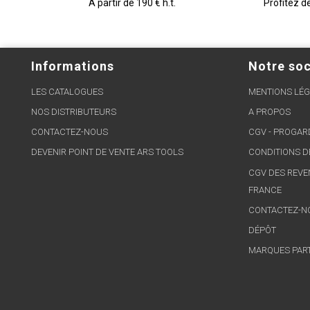
A partir de 190 € h.t.
Profitez d
Informations
Notre soc
LES CATALOGUES
MENTIONS LÉG
NOS DISTRIBUTEURS
A PROPOS
CONTACTEZ-NOUS
CGV - PROGA
DEVENIR POINT DE VENTE ARS TOOLS
CONDITIONS D
CGV DES REVE
FRANCE
CONTACTEZ-N
DÉPÔT
MARQUES PAR