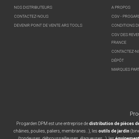
NOS DISTRIBUTEURS
A PROPOS
CONTACTEZ-NOUS
CGV - PROGA
DEVENIR POINT DE VENTE ARS TOOLS
CONDITIONS D
CGV DES REVE
FRANCE
CONTACTEZ-N
DÉPÔT
MARQUES PAR
Pro
Progarden DPM est une entreprise de
distribution de pièces 
châines, poulies, paliers, membranes...), les
outils de jardin
(bine
(tondeuses, débroussailleuses, élagueuses...), les
équipement