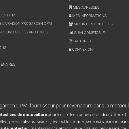
MES ADRESSES
RDEN DPM
MES INFORMATIONS
E LIVRAISON PROGARDEN DPM
MES INTERLOCUTEURS
NDEURS AGRÉÉS ARS TOOLS
SUIVI COMPTABLE
FACTURES
OUS
CONNEXION
TENAIRES
garden DPM, fournisseur pour revendeurs dans la motocul
détachées de motoculture
pour les professionnels revendeurs. Son offr
ttes, pelles, rateaux, seaux...), les outils de taille (sécateurs, ébrancheurs
s de protection
(pantalons dits anti-coupure, chaussures de sécurité...)