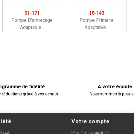
01-171
18-143
Pompe D'amorçage
Pompe Primaire
Adaptable...
Adaptable...
ogramme de fidélité
A votre écoute
e réductions gràce à vos achats
Nous sommes là pour 
iété
Votre compte
ALES
MES COMMANDES