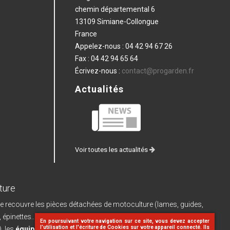
chemin départemental 6
13109 Simiane-Collongue
France
Appelez-nous :
04 42 94 67 26
Fax :
04 42 94 65 64
Écrivez-nous :
contact@progarden.fr
Actualités
Voir toutes les actualités
ture
e recouvre les pièces détachées de motoculture (lames, guides,
, épinettes...) et leurs pièces de rechange, les
machines à batterie
En poursuivant votre navigation sur ce site, vous devez accepter
l’utilisation et l'écriture de Cookies sur votre appareil connecté. Ils
, les
équipements d'atelier
(dériveteuses, limes...), le
matériel