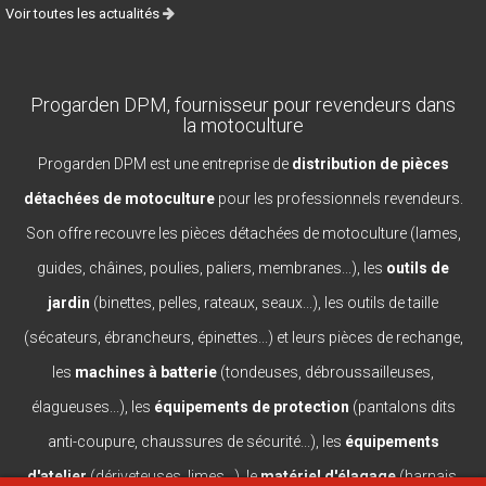
Voir toutes les actualités
Progarden DPM, fournisseur pour revendeurs dans
la motoculture
Progarden DPM est une entreprise de
distribution de pièces
détachées de motoculture
pour les professionnels revendeurs.
Son offre recouvre les pièces détachées de motoculture (lames,
guides, châines, poulies, paliers, membranes...), les
outils de
jardin
(binettes, pelles, rateaux, seaux...), les outils de taille
(sécateurs, ébrancheurs, épinettes...) et leurs pièces de rechange,
les
machines à batterie
(tondeuses, débroussailleuses,
élagueuses...), les
équipements de protection
(pantalons dits
anti-coupure, chaussures de sécurité...), les
équipements
d'atelier
(dériveteuses, limes...), le
matériel d'élagage
(harnais,