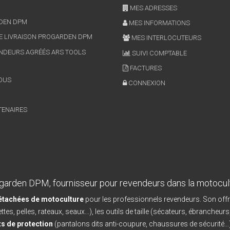
MES ADRESSES
RDEN DPM
MES INFORMATIONS
E LIVRAISON PROGARDEN DPM
MES INTERLOCUTEURS
NDEURS AGRÉÉS ARS TOOLS
SUIVI COMPTABLE
FACTURES
OUS
CONNEXION
TENAIRES
garden DPM, fournisseur pour revendeurs dans la motocul
détachées de motoculture
pour les professionnels revendeurs. Son offr
ttes, pelles, rateaux, seaux...), les outils de taille (sécateurs, ébrancheurs
s de protection
(pantalons dits anti-coupure, chaussures de sécurité...)