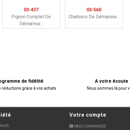
03-437
03-560
Pignon Complet De
Charbons De Démarreur...
Démarreur...
ogramme de fidélité
A votre écoute
e réductions gràce à vos achats
Nous sommes là pour 
iété
Votre compte
ALES
MES COMMANDES