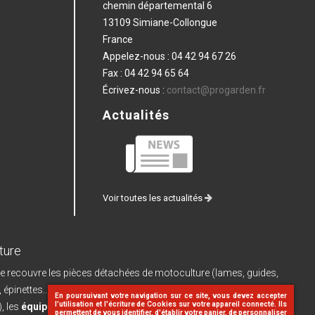
chemin départemental 6
13109 Simiane-Collongue
France
Appelez-nous :
04 42 94 67 26
Fax :
04 42 94 65 64
Écrivez-nous :
contact@progarden.fr
Actualités
Voir toutes les actualités
ture
e recouvre les pièces détachées de motoculture (lames, guides,
, épinettes...) et leurs pièces de rechange, les
machines à batterie
En poursuivant votre navigation sur ce site, vous devez accepter
l’utilisation et l'écriture de Cookies sur votre appareil connecté. Ils
, les
équipements d'atelier
(dériveteuses, limes...), le
matériel
permettent de vous identifier, d'établir votre panier, de personnaliser