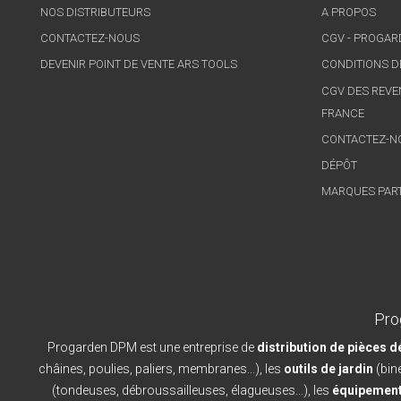
NOS DISTRIBUTEURS
A PROPOS
CONTACTEZ-NOUS
CGV - PROGA
DEVENIR POINT DE VENTE ARS TOOLS
CONDITIONS D
CGV DES REVE
FRANCE
CONTACTEZ-N
DÉPÔT
MARQUES PAR
Pro
Progarden DPM est une entreprise de
distribution de pièces 
châines, poulies, paliers, membranes...), les
outils de jardin
(bine
(tondeuses, débroussailleuses, élagueuses...), les
équipement