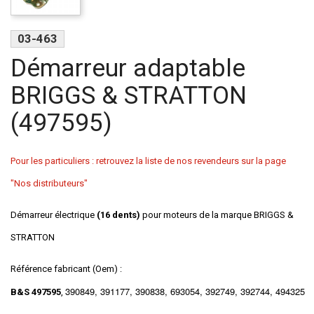
03-463
Démarreur adaptable
BRIGGS & STRATTON
(497595)
Pour les particuliers : retrouvez la liste de nos revendeurs sur la page
"Nos distributeurs"
Démarreur électrique
(16 dents)
pour moteurs de la marque
BRIGGS &
STRATTON
Référence fabricant (Oem) :
390849,
391177,
390838,
693054,
392749,
392744,
494325
B&S 497595
,