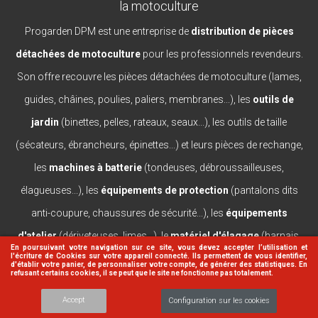
la motoculture
Progarden DPM est une entreprise de
distribution de pièces
détachées de motoculture
pour les professionnels revendeurs.
Son offre recouvre les pièces détachées de motoculture (lames,
guides, châines, poulies, paliers, membranes...), les
outils de
jardin
(binettes, pelles, rateaux, seaux...), les outils de taille
(sécateurs, ébrancheurs, épinettes...) et leurs pièces de rechange,
les
machines à batterie
(tondeuses, débroussailleuses,
élagueuses...), les
équipements de protection
(pantalons dits
anti-coupure, chaussures de sécurité...), les
équipements
d'atelier
(dériveteuses, limes...), le
matériel d'élagage
(harnais,
En poursuivant votre navigation sur ce site, vous devez accepter l’utilisation et
l'écriture de Cookies sur votre appareil connecté. Ils permettent de vous identifier,
casques, lanceurs...).
d'établir votre panier, de personnaliser votre compte, de générer des statistiques. En
refusant certains cookies, il se peut que le site ne fonctionne pas totalement.
Accept
Configuration sur les cookies
© 2026