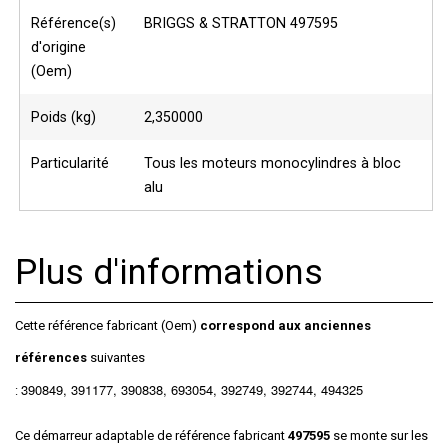
Référence(s)
BRIGGS & STRATTON 497595
d'origine
(Oem)
Poids (kg)
2,350000
Particularité
Tous les moteurs monocylindres à bloc
alu
Plus d'informations
Cette référence fabricant (Oem)
correspond aux anciennes
références
suivantes
390849,
391177,
390838,
693054,
392749,
392744,
494325
:
Ce démarreur adaptable de référence fabricant
497595
se monte sur les