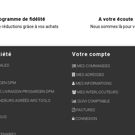
ogramme de fidélité
A votre écoute
e réductions gràce à vos achats
Nous sommes là pour 
iété
Votre compte
ALES
MES COMMANDES
MES ADRESSES
RDEN DPM
MES INFORMATIONS
E LIVRAISON PROGARDEN DPM
MES INTERLOCUTEURS
NDEURS AGRÉÉS ARS TOOLS
SUIVI COMPTABLE
FACTURES
OUS
CONNEXION
TENAIRES