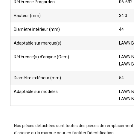
Référence Progarden
06-632
Hauteur (mm)
34.0
Diamètre intérieur (mm)
44
Adaptable sur marque(s)
LAWN 
Référence(s) d'origine (Oem)
LAWN B
LAWN B
Diamètre extérieur (mm)
54
Adaptable sur modèles
LAWN B
LAWN BO
Nos pièces détachées sont toutes des pièces de remplacement (
d'origine ou la marque pour en faciliter l'identification.