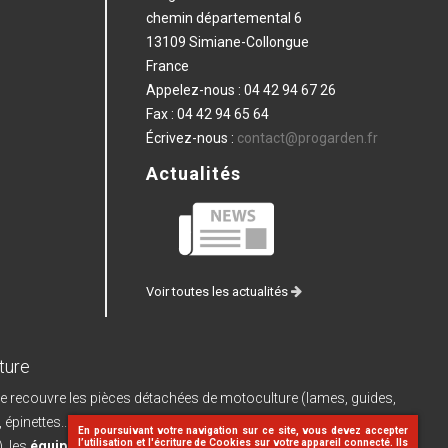
chemin départemental 6
13109 Simiane-Collongue
France
Appelez-nous :
04 42 94 67 26
Fax :
04 42 94 65 64
Écrivez-nous :
contact@progarden.fr
Actualités
Voir toutes les actualités
ture
e recouvre les pièces détachées de motoculture (lames, guides,
, épinettes...) et leurs pièces de rechange, les
machines à batterie
En poursuivant votre navigation sur ce site, vous devez accepter
l’utilisation et l'écriture de Cookies sur votre appareil connecté. Ils
, les
équipements d'atelier
(dériveteuses, limes...), le
matériel