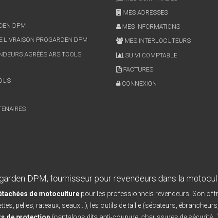
MES ADRESSES
RDEN DPM
MES INFORMATIONS
E LIVRAISON PROGARDEN DPM
MES INTERLOCUTEURS
NDEURS AGRÉÉS ARS TOOLS
SUIVI COMPTABLE
FACTURES
OUS
CONNEXION
TENAIRES
garden DPM, fournisseur pour revendeurs dans la motocul
détachées de motoculture
pour les professionnels revendeurs. Son offr
ttes, pelles, rateaux, seaux...), les outils de taille (sécateurs, ébrancheurs
s de protection
(pantalons dits anti-coupure, chaussures de sécurité...)