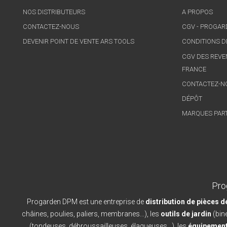
NOS DISTRIBUTEURS
A PROPOS
CONTACTEZ-NOUS
CGV - PROGA
DEVENIR POINT DE VENTE ARS TOOLS
CONDITIONS D
CGV DES REVE
FRANCE
CONTACTEZ-N
DÉPÔT
MARQUES PAR
Pro
Progarden DPM est une entreprise de
distribution de pièces 
châines, poulies, paliers, membranes...), les
outils de jardin
(bine
(tondeuses, débroussailleuses, élagueuses...), les
équipement