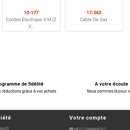
10-177
17-363
Cordon Électrique 4 M (2
Cable De Gaz
X...
ogramme de fidélité
A votre écoute
e réductions gràce à vos achats
Nous sommes là pour 
iété
Votre compte
ALES
MES COMMANDES