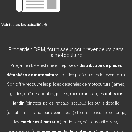
Voir toutes les actualités
Progarden DPM, fournisseur pour revendeurs dans
la motoculture
Progarden DPM est une entreprise de
distribution de pièces
détachées de motoculture
pour les professionnels revendeurs.
Son offre recouvre les pièces détachées de motoculture (lames,
guides, châines, poulies, paliers, membranes...), les
outils de
jardin
(binettes, pelles, rateaux, seaux...), les outils de taille
(sécateurs, ébrancheurs, épinettes...) et leurs pièces de rechange,
les
machines à batterie
(tondeuses, débroussailleuses,
élagueuses...), les
équipements de protection
(pantalons dits