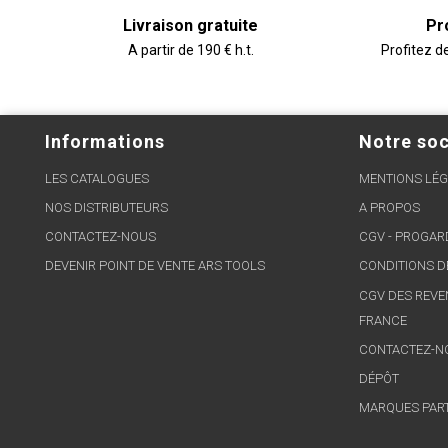
Livraison gratuite
Pr
A partir de 190 € h.t.
Profitez d
Informations
Notre soc
LES CATALOGUES
MENTIONS LÉG
NOS DISTRIBUTEURS
A PROPOS
CONTACTEZ-NOUS
CGV - PROGA
DEVENIR POINT DE VENTE ARS TOOLS
CONDITIONS D
CGV DES REVE
FRANCE
CONTACTEZ-N
DÉPÔT
MARQUES PAR