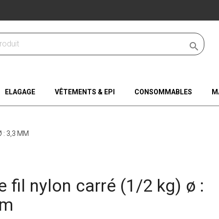

ELAGAGE
VÊTEMENTS & EPI
CONSOMMABLES
M
 : 3,3 MM
fil nylon carré (1/2 kg) ø :
mm