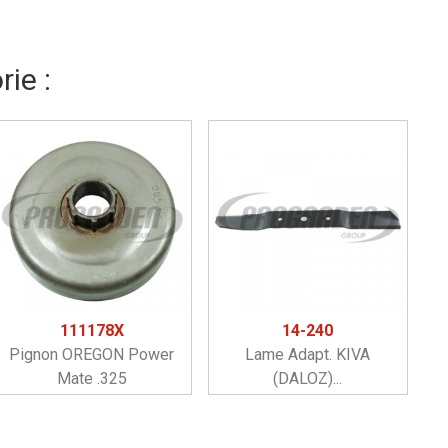
ie :
111178X
14-240
Pignon OREGON Power
Lame Adapt. KIVA
Mate .325
(DALOZ)...