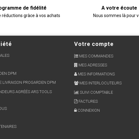
ogramme de fidélité
A votre écoute
e réductions gràce à vos achats
Nous sommes là pour 
iété
Votre compte
ALES
MES COMMANDES
MES ADRESSES
RDEN DPM
MES INFORMATIONS
E LIVRAISON PROGARDEN DPM
MES INTERLOCUTEURS
NDEURS AGRÉÉS ARS TOOLS
SUIVI COMPTABLE
FACTURES
OUS
CONNEXION
TENAIRES