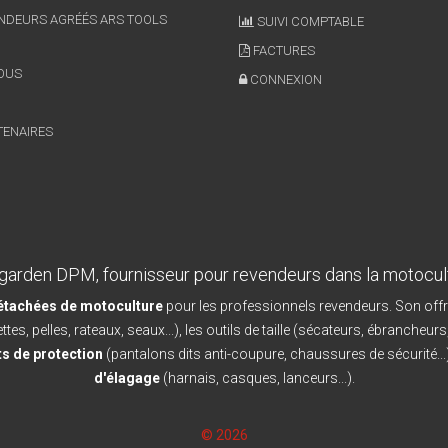
NDEURS AGRÉÉS ARS TOOLS
SUIVI COMPTABLE
FACTURES
OUS
CONNEXION
TENAIRES
garden DPM, fournisseur pour revendeurs dans la motocul
détachées de motoculture
pour les professionnels revendeurs. Son offr
ttes, pelles, rateaux, seaux...), les outils de taille (sécateurs, ébrancheurs
s de protection
(pantalons dits anti-coupure, chaussures de sécurité...)
d'élagage
(harnais, casques, lanceurs...).
© 2026