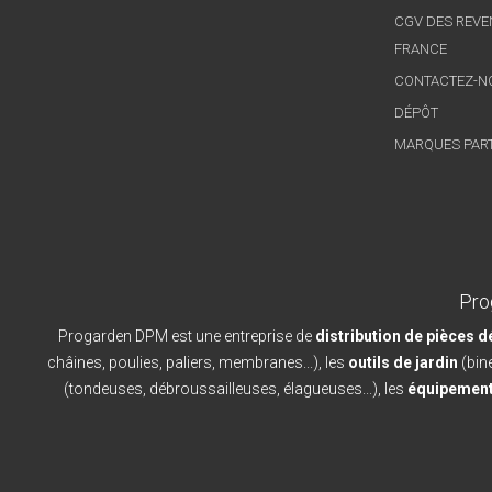
CGV DES REVE
FRANCE
CONTACTEZ-N
DÉPÔT
MARQUES PAR
Pro
Progarden DPM est une entreprise de
distribution de pièces 
châines, poulies, paliers, membranes...), les
outils de jardin
(bine
(tondeuses, débroussailleuses, élagueuses...), les
équipement