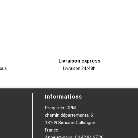
Livraison express
vous
Livraison 24/48h
Informations
Progarden DPM
chemin départemental 6
13109 Simiane-Collongue
France
Appelez-nous :
04 42 94 67 26