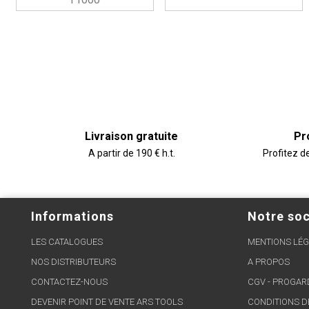
Livraison gratuite
Pr
A partir de 190 € h.t.
Profitez d
Informations
Notre soc
LES CATALOGUES
MENTIONS LÉG
NOS DISTRIBUTEURS
A PROPOS
CONTACTEZ-NOUS
CGV - PROGA
DEVENIR POINT DE VENTE ARS TOOLS
CONDITIONS D