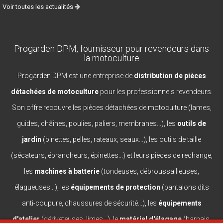
Voir toutes les actualités
Progarden DPM, fournisseur pour revendeurs dans
la motoculture
Progarden DPM est une entreprise de
distribution de pièces
détachées de motoculture
pour les professionnels revendeurs.
Son offre recouvre les pièces détachées de motoculture (lames,
guides, châines, poulies, paliers, membranes...), les
outils de
jardin
(binettes, pelles, rateaux, seaux...), les outils de taille
(sécateurs, ébrancheurs, épinettes...) et leurs pièces de rechange,
les
machines à batterie
(tondeuses, débroussailleuses,
élagueuses...), les
équipements de protection
(pantalons dits
anti-coupure, chaussures de sécurité...), les
équipements
d'atelier
(dériveteuses, limes...), le
matériel d'élagage
(harnais,