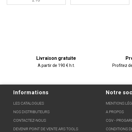
Livraison gratuite
Pr
A partir de 190 € h.t.
Profitez d
Informations
Notre soc
LES CATALOGUES
MENTIONS LÉG
NOS DISTRIBUTEURS
A PROPOS
CONTACTEZ-NOUS
CGV - PROGA
DEVENIR POINT DE VENTE ARS TOOLS
CONDITIONS D