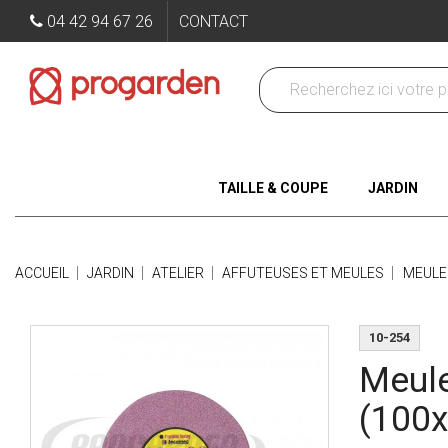
04 42 94 67 26
CONTACT
TAILLE & COUPE
JARDIN
ACCUEIL
JARDIN
ATELIER
AFFUTEUSES ET MEULES
MEULE 
10-254
Meule
(100x