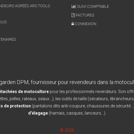
NDEURS AGRÉÉS ARS TOOLS
SUIVI COMPTABLE
FACTURES
OUS
CONNEXION
TENAIRES
garden DPM, fournisseur pour revendeurs dans la motocul
détachées de motoculture
pour les professionnels revendeurs. Son offr
ttes, pelles, rateaux, seaux...), les outils de taille (sécateurs, ébrancheurs
s de protection
(pantalons dits anti-coupure, chaussures de sécurité...)
d'élagage
(harnais, casques, lanceurs...).
© 2026