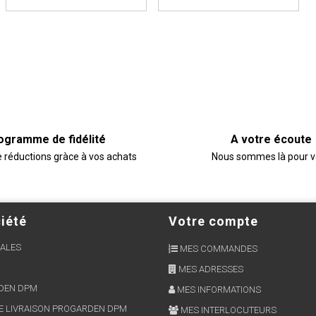
ogramme de fidélité
A votre écoute
e réductions gràce à vos achats
Nous sommes là pour 
iété
Votre compte
ALES
MES COMMANDES
MES ADRESSES
RDEN DPM
MES INFORMATIONS
E LIVRAISON PROGARDEN DPM
MES INTERLOCUTEURS