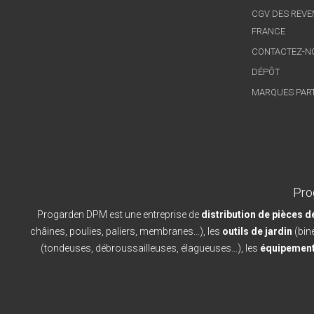
CGV DES REVE
FRANCE
CONTACTEZ-N
DÉPÔT
MARQUES PAR
Pro
Progarden DPM est une entreprise de
distribution de pièces 
châines, poulies, paliers, membranes...), les
outils de jardin
(bine
(tondeuses, débroussailleuses, élagueuses...), les
équipement