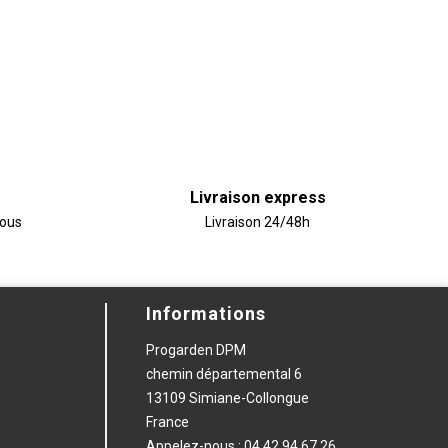
Livraison express
vous
Livraison 24/48h
Informations
Progarden DPM
chemin départemental 6
13109 Simiane-Collongue
France
Appelez-nous :
04 42 94 67 26