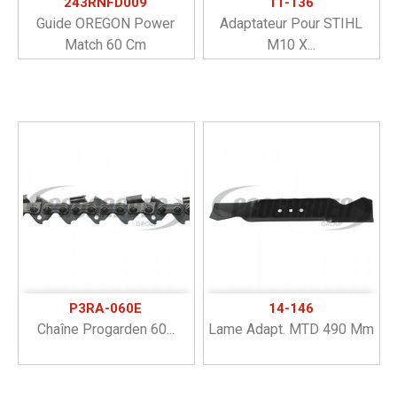
243RNFD009
11-136
Guide OREGON Power
Adaptateur Pour STIHL
Match 60 Cm
M10 X...
P3RA-060E
14-146
Chaîne Progarden 60...
Lame Adapt. MTD 490 Mm