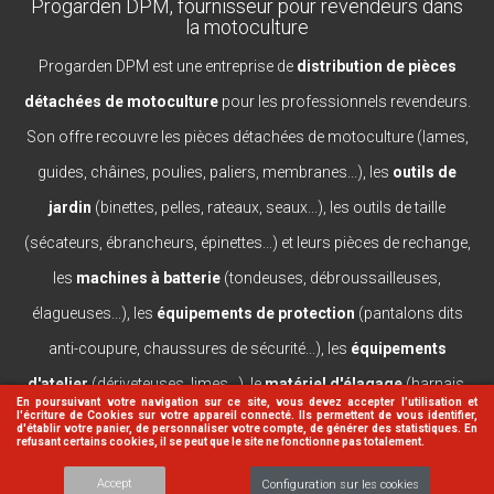
Progarden DPM, fournisseur pour revendeurs dans
la motoculture
Progarden DPM est une entreprise de
distribution de pièces
détachées de motoculture
pour les professionnels revendeurs.
Son offre recouvre les pièces détachées de motoculture (lames,
guides, châines, poulies, paliers, membranes...), les
outils de
jardin
(binettes, pelles, rateaux, seaux...), les outils de taille
(sécateurs, ébrancheurs, épinettes...) et leurs pièces de rechange,
les
machines à batterie
(tondeuses, débroussailleuses,
élagueuses...), les
équipements de protection
(pantalons dits
anti-coupure, chaussures de sécurité...), les
équipements
d'atelier
(dériveteuses, limes...), le
matériel d'élagage
(harnais,
En poursuivant votre navigation sur ce site, vous devez accepter l’utilisation et
l'écriture de Cookies sur votre appareil connecté. Ils permettent de vous identifier,
casques, lanceurs...).
d'établir votre panier, de personnaliser votre compte, de générer des statistiques. En
refusant certains cookies, il se peut que le site ne fonctionne pas totalement.
Accept
Configuration sur les cookies
© 2026