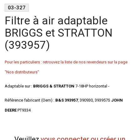
03-327
Filtre à air adaptable
BRIGGS et STRATTON
(393957)
Pour les particuliers : retrouvez la liste de nos revendeurs sur la page
"Nos distributeurs"
Adaptable sur :
BRIGGS & STRATTON
7-18HP horizontal -
Référence fabricant (Oem) :
B&S
393957
, 390930, 393957S
JOHN
DEERE
PT9334
Veuillez
vous connecter ou créer un