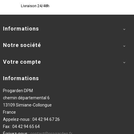
Livraison 24/48h
Informations

Notre société

Votre compte

Informations
Progarden DPM
chemin départemental 6
13109 Simiane-Collongue
France
Appelez-nous :
04 42 94 67 26
Fax :
04 42 94 65 64
Écrivez-nous :
contact@progarden.fr