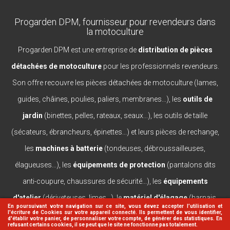
Progarden DPM, fournisseur pour revendeurs dans
la motoculture
Progarden DPM est une entreprise de
distribution de pièces
détachées de motoculture
pour les professionnels revendeurs.
Son offre recouvre les pièces détachées de motoculture (lames,
guides, châines, poulies, paliers, membranes...), les
outils de
jardin
(binettes, pelles, rateaux, seaux...), les outils de taille
(sécateurs, ébrancheurs, épinettes...) et leurs pièces de rechange,
les
machines à batterie
(tondeuses, débroussailleuses,
élagueuses...), les
équipements de protection
(pantalons dits
anti-coupure, chaussures de sécurité...), les
équipements
d'atelier
(dériveteuses, limes...), le
matériel d'élagage
(harnais,
En poursuivant votre navigation sur ce site, vous devez accepter l’utilisation et
l'écriture de Cookies sur votre appareil connecté. Ils permettent de vous identifier,
casques, lanceurs...).
d'établir votre panier, de personnaliser votre compte, de générer des statistiques. En
refusant certains cookies, il se peut que le site ne fonctionne pas totalement.