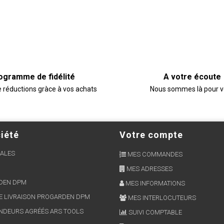
ogramme de fidélité
A votre écoute
e réductions gràce à vos achats
Nous sommes là pour 
iété
Votre compte
ALES
MES COMMANDES
MES ADRESSES
RDEN DPM
MES INFORMATIONS
E LIVRAISON PROGARDEN DPM
MES INTERLOCUTEURS
NDEURS AGRÉÉS ARS TOOLS
SUIVI COMPTABLE