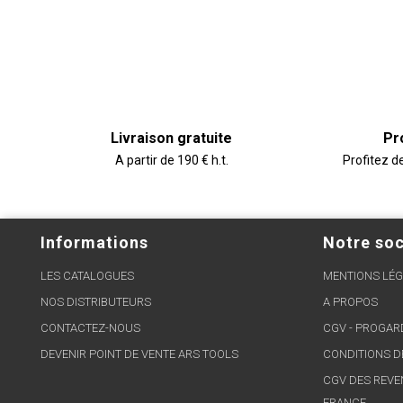
Livraison gratuite
Pr
A partir de 190 € h.t.
Profitez d
Informations
Notre soc
LES CATALOGUES
MENTIONS LÉG
NOS DISTRIBUTEURS
A PROPOS
CONTACTEZ-NOUS
CGV - PROGA
DEVENIR POINT DE VENTE ARS TOOLS
CONDITIONS D
CGV DES REVE
FRANCE