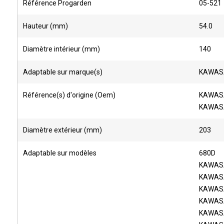
Référence Progarden
05-521
Hauteur (mm)
54.0
Diamètre intérieur (mm)
140
Adaptable sur marque(s)
KAWAS
Référence(s) d'origine (Oem)
KAWASA
KAWASA
Diamètre extérieur (mm)
203
Adaptable sur modèles
680D
KAWAS
KAWASA
KAWASA
KAWASA
KAWASA