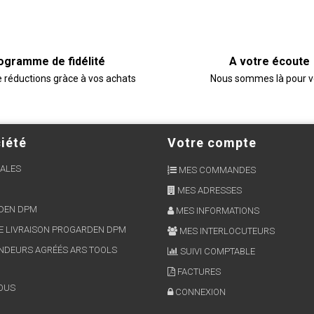
ogramme de fidélité
A votre écoute
e réductions gràce à vos achats
Nous sommes là pour 
iété
Votre compte
ALES
MES COMMANDES
MES ADRESSES
RDEN DPM
MES INFORMATIONS
E LIVRAISON PROGARDEN DPM
MES INTERLOCUTEURS
NDEURS AGRÉÉS ARS TOOLS
SUIVI COMPTABLE
FACTURES
OUS
CONNEXION