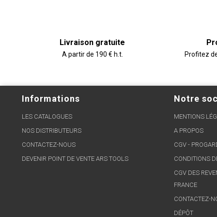
Livraison gratuite
Pr
A partir de 190 € h.t.
Profitez d
Informations
Notre soc
LES CATALOGUES
MENTIONS LÉG
NOS DISTRIBUTEURS
A PROPOS
CONTACTEZ-NOUS
CGV - PROGA
DEVENIR POINT DE VENTE ARS TOOLS
CONDITIONS D
CGV DES REVE
FRANCE
CONTACTEZ-N
DÉPÔT