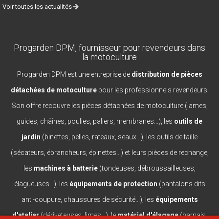
Voir toutes les actualités
Progarden DPM, fournisseur pour revendeurs dans
la motoculture
Progarden DPM est une entreprise de
distribution de pièces
détachées de motoculture
pour les professionnels revendeurs.
Son offre recouvre les pièces détachées de motoculture (lames,
guides, châines, poulies, paliers, membranes...), les
outils de
jardin
(binettes, pelles, rateaux, seaux...), les outils de taille
(sécateurs, ébrancheurs, épinettes...) et leurs pièces de rechange,
les
machines à batterie
(tondeuses, débroussailleuses,
élagueuses...), les
équipements de protection
(pantalons dits
anti-coupure, chaussures de sécurité...), les
équipements
d'atelier
(dériveteuses, limes...), le
matériel d'élagage
(harnais,