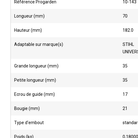
Référence Progarden
10-143
Longueur (mm)
70
Hauteur (mm)
182.0
Adaptable sur marque(s)
STIHL
UNIVER
Grande longueur (mm)
35
Petite longueur (mm)
35
Ecrou de guide (mm)
17
Bougie (mm)
21
Type d'embout
standar
Poids (kg)
0,1800