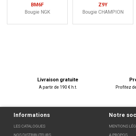
BM6F
Z9Y
Bougie NGK
Bougie CHAMPION
Livraison gratuite
Pr
A partir de 190 € h.t.
Profitez d
Informations
Notre soc
LES CATALOGUES
MENTIONS LÉG
NOS DISTRIBUTEURS
A PROPOS