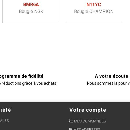
BMR6A
N11YC
Bougie NGK
Bougie CHAMPION
ogramme de fidélité
A votre écoute
e réductions gràce à vos achats
Nous sommes là pour 
iété
Votre compte
ALES
MES COMMANDES
MES ADRESSES