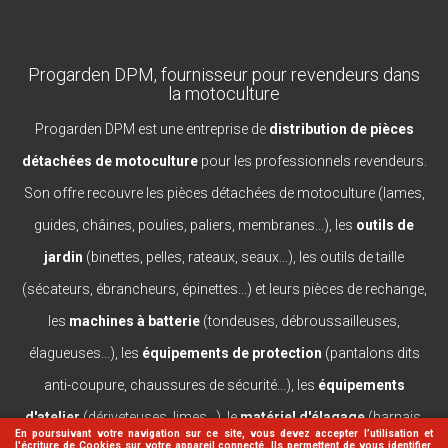
Progarden DPM, fournisseur pour revendeurs dans
la motoculture
Progarden DPM est une entreprise de
distribution de pièces
détachées de motoculture
pour les professionnels revendeurs.
Son offre recouvre les pièces détachées de motoculture (lames,
guides, châines, poulies, paliers, membranes...), les
outils de
jardin
(binettes, pelles, rateaux, seaux...), les outils de taille
(sécateurs, ébrancheurs, épinettes...) et leurs pièces de rechange,
les
machines à batterie
(tondeuses, débroussailleuses,
élagueuses...), les
équipements de protection
(pantalons dits
anti-coupure, chaussures de sécurité...), les
équipements
d'atelier
(dériveteuses, limes...), le
matériel d'élagage
(harnais,
En poursuivant votre navigation sur ce site, vous devez accepter l’utilisation et
l'écriture de Cookies sur votre appareil connecté. Ils permettent de vous identifier,