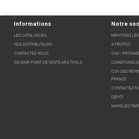
Informations
Notre soc
LES CATALOGUES
MENTIONS LÉG
NOS DISTRIBUTEURS
A PROPOS
CONTACTEZ-NOUS
CGV - PROGA
DEVENIR POINT DE VENTE ARS TOOLS
CONDITIONS D
CGV DES REVE
FRANCE
CONTACTEZ-N
DÉPÔT
MARQUES PAR