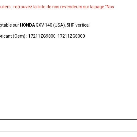
culiers : retrouvez la liste de nos revendeurs sur la page "Nos
aptable sur
HONDA
GXV 140 (USA), 5HP vertical
bricant (Oem) : 17211ZG9800, 17211ZG8000