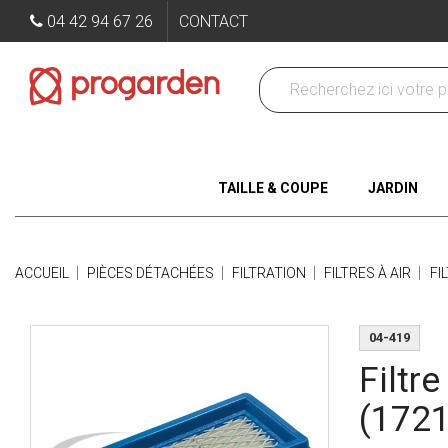
04 42 94 67 26
CONTACT
TAILLE & COUPE
JARDIN
ACCUEIL
PIÈCES DÉTACHÉES
FILTRATION
FILTRES À AIR
FI
04-419
Filtr
(172