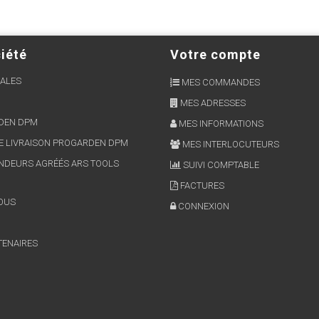
iété
Votre compte
ALES
MES COMMANDES
MES ADRESSES
RDEN DPM
MES INFORMATIONS
E LIVRAISON PROGARDEN DPM
MES INTERLOCUTEURS
NDEURS AGRÉÉS ARS TOOLS
SUIVI COMPTABLE
FACTURES
OUS
CONNEXION
TENAIRES