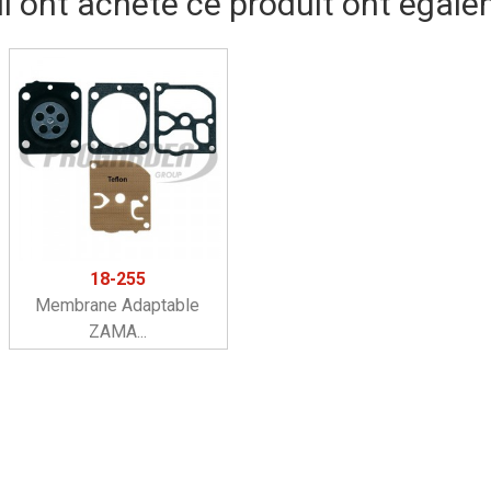
ui ont acheté ce produit ont égale
18-255
Membrane Adaptable
ZAMA...