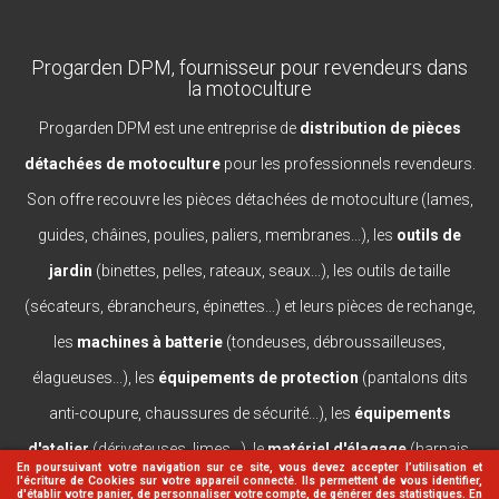
Progarden DPM, fournisseur pour revendeurs dans
la motoculture
Progarden DPM est une entreprise de
distribution de pièces
détachées de motoculture
pour les professionnels revendeurs.
Son offre recouvre les pièces détachées de motoculture (lames,
guides, châines, poulies, paliers, membranes...), les
outils de
jardin
(binettes, pelles, rateaux, seaux...), les outils de taille
(sécateurs, ébrancheurs, épinettes...) et leurs pièces de rechange,
les
machines à batterie
(tondeuses, débroussailleuses,
élagueuses...), les
équipements de protection
(pantalons dits
anti-coupure, chaussures de sécurité...), les
équipements
d'atelier
(dériveteuses, limes...), le
matériel d'élagage
(harnais,
En poursuivant votre navigation sur ce site, vous devez accepter l’utilisation et
l'écriture de Cookies sur votre appareil connecté. Ils permettent de vous identifier,
casques, lanceurs...).
d'établir votre panier, de personnaliser votre compte, de générer des statistiques. En