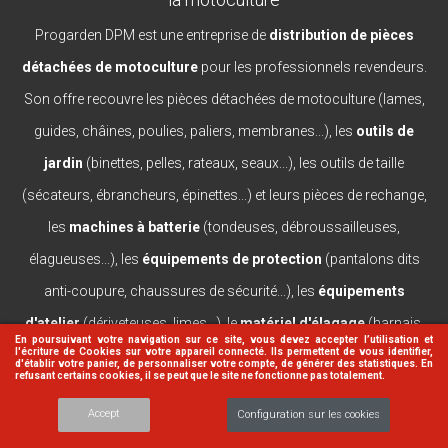
Progarden DPM est une entreprise de
distribution de pièces
détachées de motoculture
pour les professionnels revendeurs.
Son offre recouvre les pièces détachées de motoculture (lames,
guides, châines, poulies, paliers, membranes...), les
outils de
jardin
(binettes, pelles, rateaux, seaux...), les outils de taille
(sécateurs, ébrancheurs, épinettes...) et leurs pièces de rechange,
les
machines à batterie
(tondeuses, débroussailleuses,
élagueuses...), les
équipements de protection
(pantalons dits
anti-coupure, chaussures de sécurité...), les
équipements
d'atelier
(dériveteuses, limes...), le
matériel d'élagage
(harnais,
En poursuivant votre navigation sur ce site, vous devez accepter l’utilisation et
l'écriture de Cookies sur votre appareil connecté. Ils permettent de vous identifier,
casques, lanceurs...).
d'établir votre panier, de personnaliser votre compte, de générer des statistiques. En
refusant certains cookies, il se peut que le site ne fonctionne pas totalement.
Accept
Configuration sur les cookies
© 2026